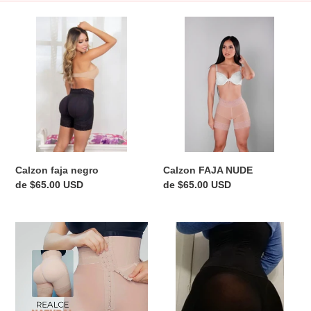
i
Calzon
Calzon
ó
faja
FAJA
negro
NUDE
n
:
Calzon faja negro
Calzon FAJA NUDE
Precio
de $65.00 USD
Precio
de $65.00 USD
habitual
habitual
PUSH
PUSH
UP
UP
PANTY
PANTY
BEIGE
NEGRO