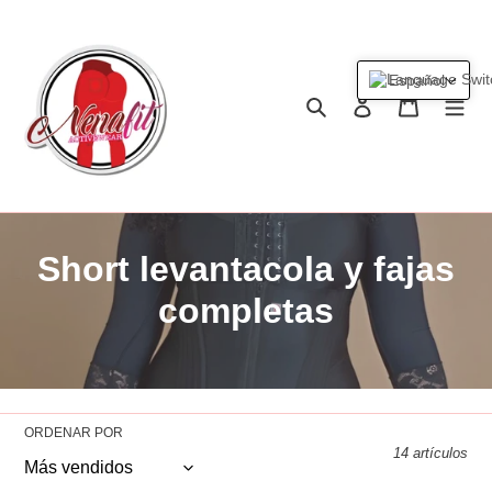
Ir
directamente
al
Español
contenido
Buscar
Ingresar
Carrito
C
Short levantacola y fajas
o
completas
l
e
c
ORDENAR POR
14 artículos
c