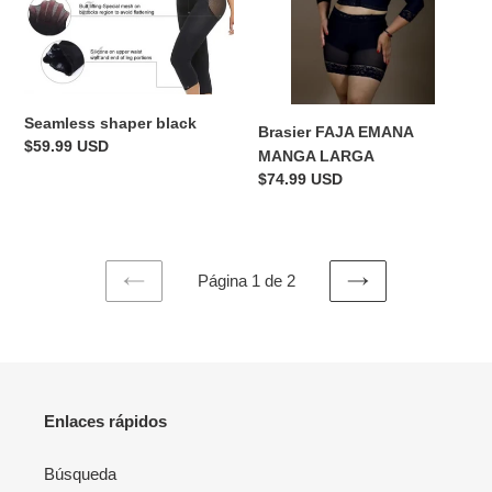
Seamless shaper black
Brasier FAJA EMANA
Precio
$59.99 USD
MANGA LARGA
habitual
Precio
$74.99 USD
habitual
Página 1 de 2
PAGINA
SIGUIENTE
ANTERIOR
PÁGINA
Enlaces rápidos
Búsqueda