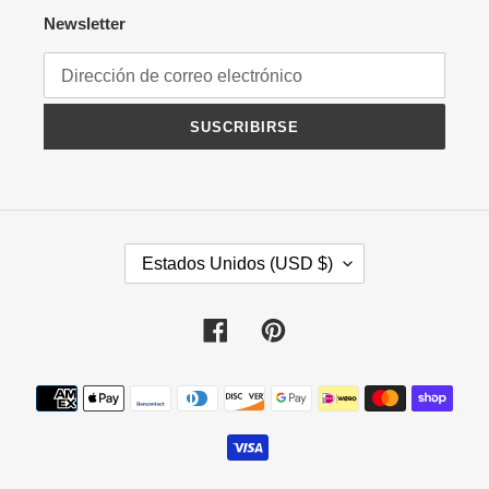
Newsletter
SUSCRIBIRSE
P
Estados Unidos (USD $)
A
Í
S
Facebook
Pinterest
/
R
Métodos
E
de
G
pago
I
Ó
N